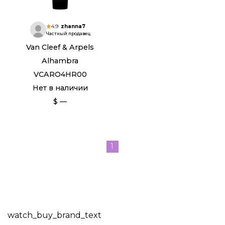
4.9
zhanna7
Частный продавец
Van Cleef & Arpels
Alhambra
VCARO4HR00
Нет в наличии
$ —
1
watch_buy_brand_text