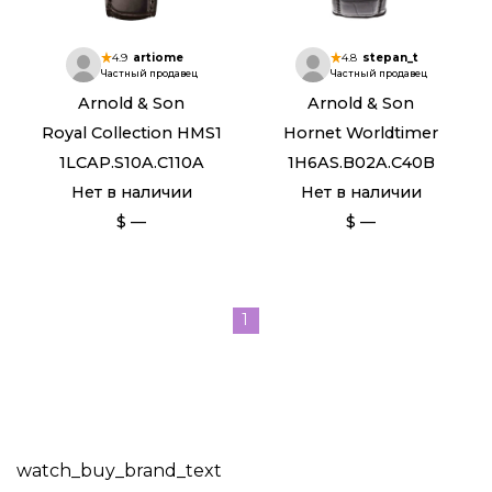
4.9
artiome
4.8
stepan_t
Частный продавец
Частный продавец
Arnold & Son
Arnold & Son
Royal Collection HMS1
Hornet Worldtimer
1LCAP.S10A.C110A
1H6AS.B02A.C40B
Нет в наличии
Нет в наличии
$ —
$ —
1
watch_buy_brand_text